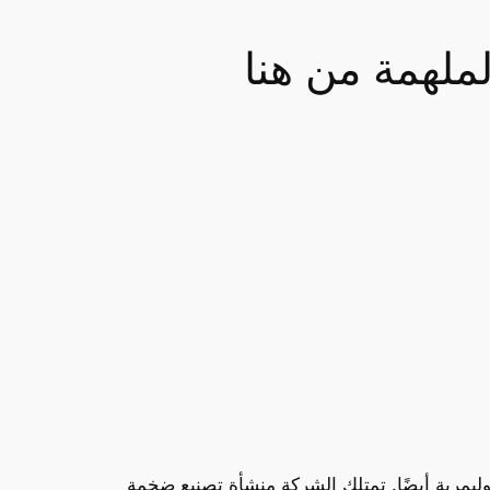
ملهمة من هنا
يف البلاستيكي والمواد الخام البوليمرية أيضًا. تمتلك الشركة منشأة تصنيع ضخمة